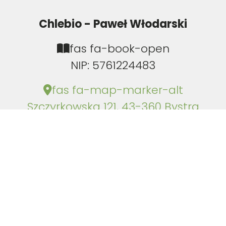
Chlebio - Paweł Włodarski
fas fa-book-open
NIP: 5761224483
fas fa-map-marker-alt
Szczyrkowska 121, 43-360 Bystra
fas fa-phone-alt
+48 666 883 485
Polityka prywatności