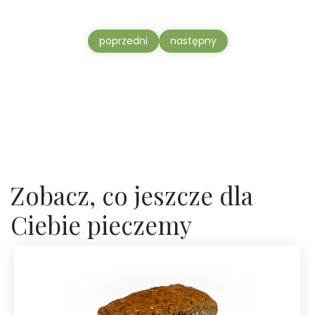
Poprzednia strona: Żytomir BIO
Następna strona: Jagrycz BIO
poprzedni
następny
Zobacz, co jeszcze dla
Ciebie pieczemy