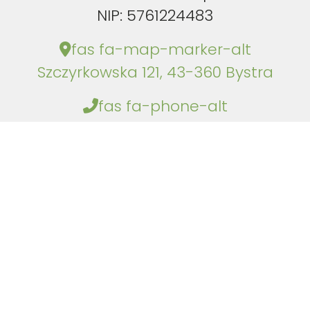
NIP: 5761224483
fas fa-map-marker-alt
Szczyrkowska 121, 43-360 Bystra
fas fa-phone-alt
+48 666 883 485
Polityka prywatności
Cookies
Mapa strony